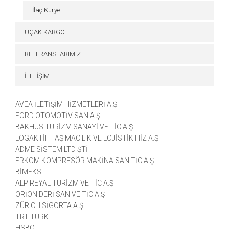
İlaç Kurye
UÇAK KARGO
REFERANSLARIMIZ
İLETİŞİM
AVEA İLETİŞİM HİZMETLERİ A.Ş
FORD OTOMOTİV SAN A.Ş
BAKHUS TURİZM SANAYİ VE TİC A.Ş
LOGAKTİF TAŞIMACILIK VE LOJİSTİK HİZ A.Ş
ADME SİSTEM LTD ŞTİ
ERKOM KOMPRESÖR MAKİNA SAN TİC A.Ş
BİMEKS
ALP REYAL TURİZM VE TİC A.Ş
ORİON DERİ SAN VE TİC A.Ş
ZÜRICH SİGORTA A.Ş
TRT TÜRK
HSBC