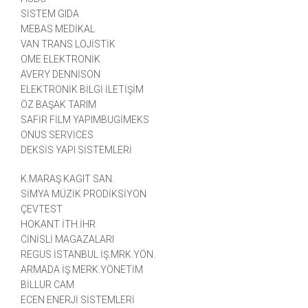
SİSTEM GIDA
MEBAS MEDİKAL
VAN TRANS LOJİSTİK
OME ELEKTRONİK
AVERY DENNİSON
ELEKTRONİK BİLGİ İLETİŞİM
ÖZ BAŞAK TARIM
SAFİR FİLM YAPIMBUGİMEKS
ONUS SERVİCES
DEKSİS YAPI SİSTEMLERİ
K.MARAŞ KAGIT SAN.
SİMYA MÜZİK PRODİKSİYON
ÇEVTEST
HOKANT İTH.İHR
CİNİSLİ MAGAZALARI
REGUS İSTANBUL İŞ.MRK.YÖN.
ARMADA İŞ MERK.YÖNETİM
BİLLUR CAM
ECEN ENERJİ SİSTEMLERİ