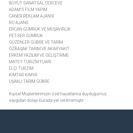
BOYUT SANATSAL CERCEVE
ADAM’S FİLM YAPIM
CANER REKLAM AJANSI
RO AJANS
ERCAN GÜMRÜK VE MÜŞAVİRLİK
PET-SER GÜMRÜK
GÜZENLER GÜBRE VE TARIM
ÖZBAŞAK TARIM VE AKARYAKIT
ERKEM YAZILIM VE GELİŞTİRME
MATEY TURİZM FUARI
ELÇİ TURZİM
KİMTAR KİMYA
UŞAKLI TARIM GÜBRE
Kişisel Müşterilerimizin özel hayatlarına duyduğumuz
saygıdan dolayı burada yer verilmemiştir.