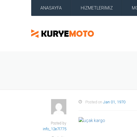
ANASAYFA
HİZMETLERİMİZ
M
Posted on
Jan 01, 1970
Posted by
info_12e7l775