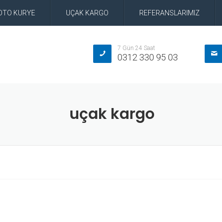
OTO KURYE
UÇAK KARGO
REFERANSLARIMIZ
7 Gün 24 Saat
0312 330 95 03
uçak kargo